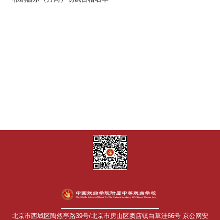
北京市西城区陶然亭路39号/北京市房山区窦店镇白草洼66号 京公网安