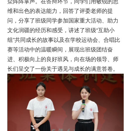
众阵阵掌声。在答辩环节，同学们用敏锐的思
维和出色的表达能力，回答了评委老师的提
问，分享了班级同学参加国家重大活动、助力
文化润疆的经历和感受，讲述了班级“互助小
组”共同成长的故事以及在学校运动会、合唱比
赛等活动中的温暖瞬间，展现出班级团结奋
进、积极向上的良好班风，向在场的领导、师
长们呈交了一份关于遇见与成长的满意答卷。