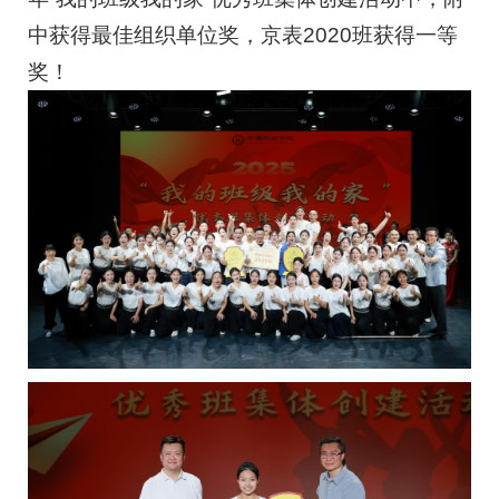
中获得最佳组织单位奖，京表2020班获得一等
奖！