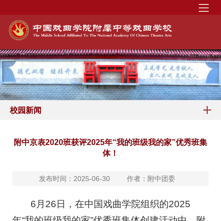
校园新闻
附中京表2020班获评2025年“我的班级我的家”优秀班集
体！
发布时间：2025-06-30
作者：附中团委
6月26日，在中国戏曲学院组织的2025
年“我的班级我的家”优秀班集体创建活动中，附