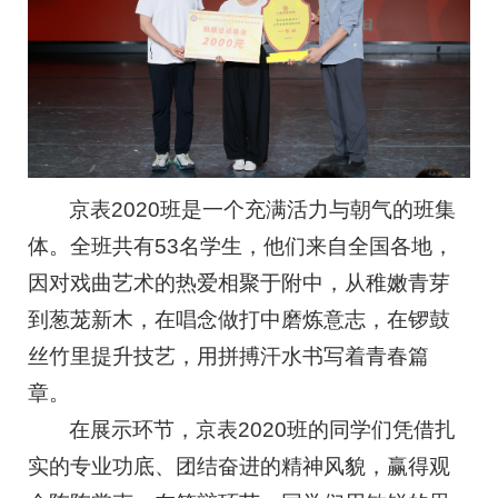
京表2020班是一个充满活力与朝气的班集
体。全班共有53名学生，他们来自全国各地，
因对戏曲艺术的热爱相聚于附中，从稚嫩青芽
到葱茏新木，在唱念做打中磨炼意志，在锣鼓
丝竹里提升技艺，用拼搏汗水书写着青春篇
章。
在展示环节，京表2020班的同学们凭借扎
实的专业功底、团结奋进的精神风貌，赢得观