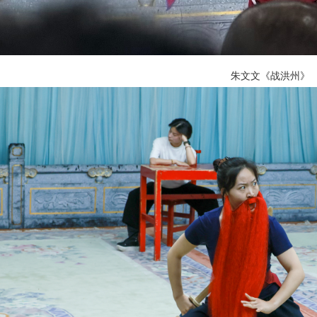
朱文文《战洪州》