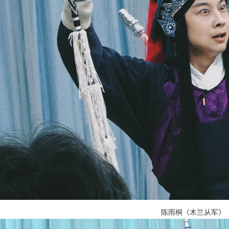
陈雨桐《木兰从军》