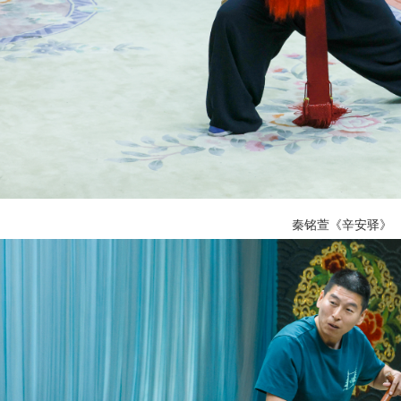
秦铭萱《辛安驿》