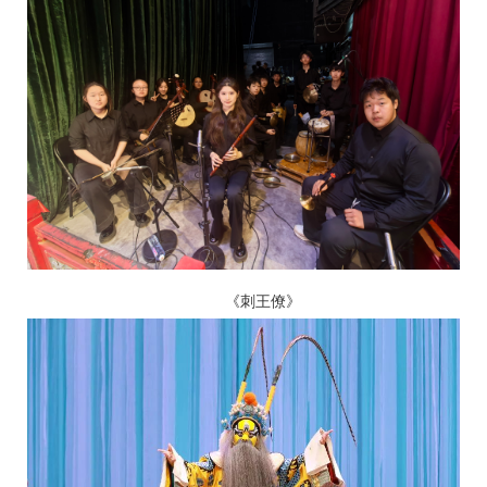
《刺王僚》