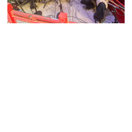
《白蛇传·断桥》